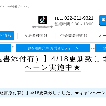
イト | 株式会社プランドホ
022-211-9321
TEL.
営業時間 9:30～18:00
物件情報掲載中
ち情報
入居者様向け
仲介業者様向け
オ
>
ニュース一覧
>
【空室一覧（申込書添付有）】4/18更新致しました。★
お友達紹介用 お問合せフォーム
書添付有）】4/18更新致
ペーン実施中★
込書添付有）】4/18更新致しました。★キャンペー