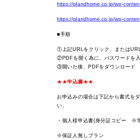
https://plandhome.co.jp/wp-con
https://plandhome.co.jp/wp-c
■手順
①上記URLをクリック、またはUR
②PDFを開く為に、パスワードを
③開いた後、PDFをダウンロード
★★
申込書
★★
お申込みの場合は下記から書式をダ
い。
・個人様申込書(身分証コピー ※
※保証人無しプラン