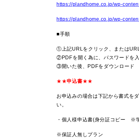
https://plandhome.co.jp/wp-con
https://plandhome.co.jp/wp-c
■手順
①上記URLをクリック、またはUR
②PDFを開く為に、パスワードを
③開いた後、PDFをダウンロード
★★
申込書
★★
お申込みの場合は下記から書式をダ
い。
・個人様申込書(身分証コピー ※
※保証人無しプラン