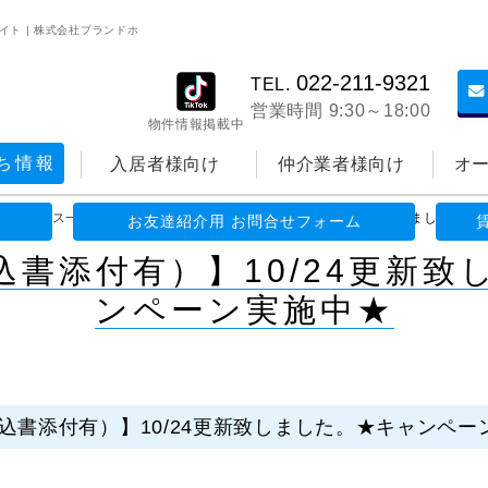
イト | 株式会社プランドホ
022-211-9321
TEL.
営業時間 9:30～18:00
物件情報掲載中
ち情報
入居者様向け
仲介業者様向け
オ
>
ニュース一覧
>
【空室一覧（申込書添付有）】10/24更新致しました。★
お友達紹介用 お問合せフォーム
込書添付有）】10/24更新致
ンペーン実施中★
込書添付有）】10/24更新致しました。★キャンペー