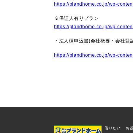
https://plandhome.co.jp/wp
※保証人有りプラン
https://plandhome.co.jp/wp
・法人様申込書(会社概要・会社登
https://plandhome.co.jp/wp-co
借りたい
お