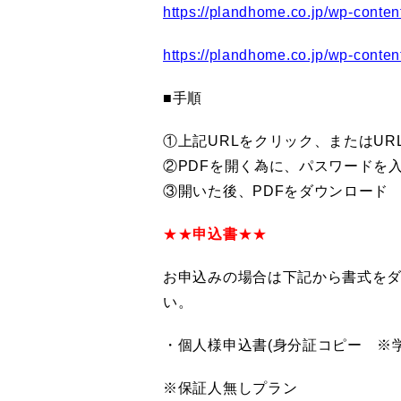
https://plandhome.co.jp/wp-con
https://plandhome.co.jp/wp-c
■手順
①上記URLをクリック、またはUR
②PDFを開く為に、パスワードを
③開いた後、PDFをダウンロード
★★
申込書
★★
お申込みの場合は下記から書式をダ
い。
・個人様申込書(身分証コピー ※
※保証人無しプラン