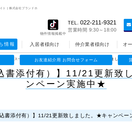
イト | 株式会社プランドホ
022-211-9321
TEL.
営業時間 9:30～18:00
物件情報掲載中
ち情報
入居者様向け
仲介業者様向け
オ
>
ニュース一覧
>
【空室一覧（申込書添付有）】11/21更新致しました。★
お友達紹介用 お問合せフォーム
込書添付有）】11/21更新致
ンペーン実施中★
込書添付有）】11/21更新致しました。★キャンペー