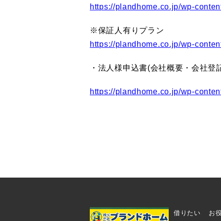
https://plandhome.co.jp/wp
※保証人有りプラン
https://plandhome.co.jp/wp
・法人様申込書(会社概要・会社登
https://plandhome.co.jp/wp-co
借りたい
お