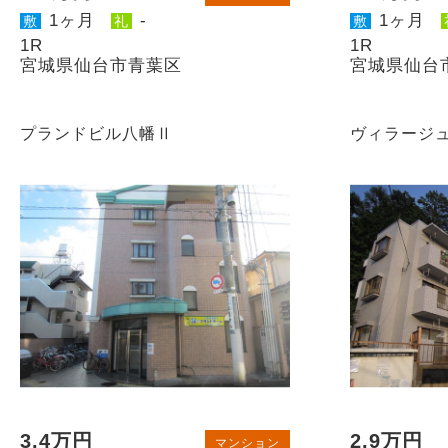
1ヶ月
-
1ヶ月
敷
礼
敷
1R
1R
宮城県仙台市青葉区
宮城県仙台
プランドビル八幡Ⅱ
ヴィラージ
3.4万円
2.9万円
マンション