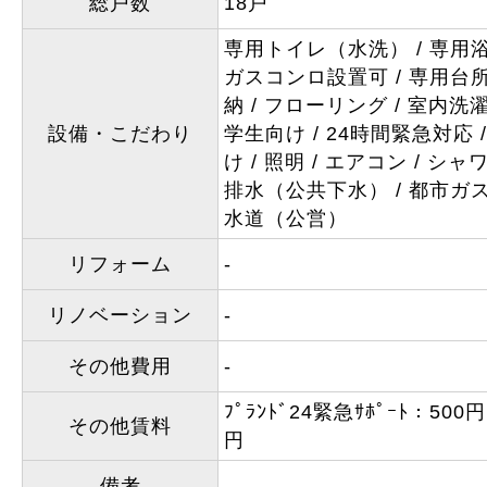
総戸数
18戸
専用トイレ（水洗）
専用
ガスコンロ設置可
専用台
納
フローリング
室内洗
設備・こだわり
学生向け
24時間緊急対応
け
照明
エアコン
シャ
排水（公共下水）
都市ガ
水道（公営）
リフォーム
-
リノベーション
-
その他費用
-
ﾌﾟﾗﾝﾄﾞ24緊急ｻﾎﾟｰﾄ：5
その他賃料
円
備考
-