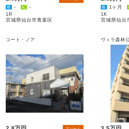
-
-
1ヶ月
敷
礼
敷
1R
1K
宮城県仙台市青葉区
宮城県仙台
コート・ノア
ヴィラ森林
2.8万円
3.5万円
アパート