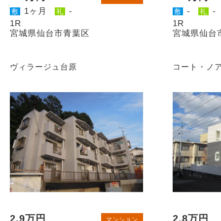
1ヶ月
-
-
-
敷
礼
敷
礼
1R
1R
宮城県仙台市青葉区
宮城県仙台
ヴィラージュ台原
コート・ノ
2.9万円
2.8万円
マンション